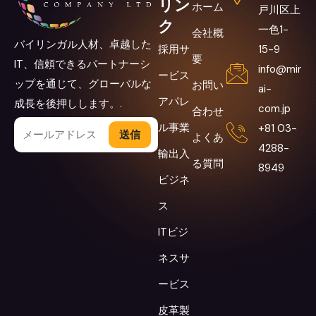
リン
ホーム
戸川区上
ク
一色1-
会社概
バイリンガル人材、卓越した
採用サ
15-9
要
IT、信頼できるパートナーシ
info@mir
ービス
ップを通じて、グローバルな
お問い
ai-
アパレ
成長を後押しします。.
com.jp
合わせ
ル事業
+81 03-
Alternative:
よくあ
4288-
輸出入
る質問
8949
ビジネ
ス
ITビジ
ネスサ
ービス
皮革製